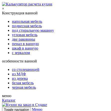
×
Конструкция ванной
напольная мебель
подвесная мебель
под стиральную машину
угловая мебель
две раковины
пенал в ванную
шкаф в ванную
с зеркалом
особенности ванной
со столешницей
из МДФ
из дерева
белая мебель
черная мебель
меню
Каталог
Меню
Toggle navigation