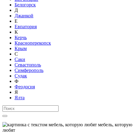
Белогорск
Д
Джанкой
Е
Евпатория
К
Керчь
Красноперекопск
Крым
С
Саки
Севастополь
Симферополь
Судак
Ф
Феодосия
Я
Ялта
мебель, которую
любят