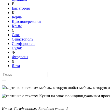
Е
Евпатория
К
Керчь
Красноперекопск
Крым
С
Саки
Севастополь
Симферополь
Судак
Ф
Феодосия
Я
Ялта
мебель, которую 
Крым, Симферополь, Западная улица, 2