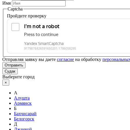
Имя
Captcha
Пройдите проверку
Отправляя заявку вы даете
согласие
на обработку
персональны
Отправить
Судак
Выберите город
×
А
Алушта
Армянск
Б
Бахчисарай
Белогорск
Д
Джанкой