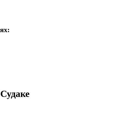
ях:
 Судаке