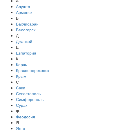
А
Алушта
Армянск
Б
Бахчисарай
Белогорск
Д
Джанкой
Е
Евпатория
К
Керчь
Красноперекопск
Крым
С
Саки
Севастополь
Симферополь
Судак
Ф
Феодосия
Я
Ялта