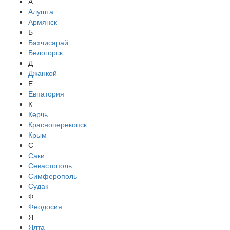
А
Алушта
Армянск
Б
Бахчисарай
Белогорск
Д
Джанкой
Е
Евпатория
К
Керчь
Красноперекопск
Крым
С
Саки
Севастополь
Симферополь
Судак
Ф
Феодосия
Я
Ялта