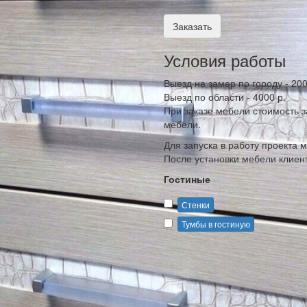
Заказать
Условия работы
Выезд на замер по городу - 200
Выезд по области - 4000 р.
При заказе мебели стоимость 
мебели.
Для запуска в работу проекта
После установки мебели клиент
Гостиные
Стенки
Тумбы в гостиную