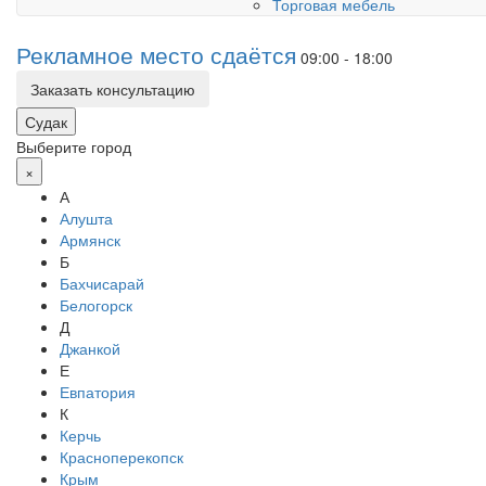
Торговая мебель
Рекламное место сдаётся
09:00 - 18:00
Заказать консультацию
Судак
Выберите город
×
А
Алушта
Армянск
Б
Бахчисарай
Белогорск
Д
Джанкой
Е
Евпатория
К
Керчь
Красноперекопск
Крым