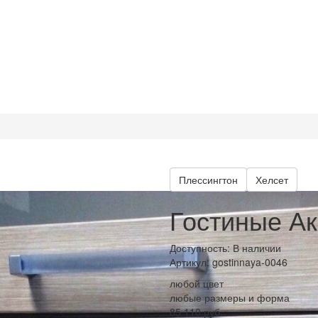
Плессингтон
Хелсет
Гостиные Ак
Доступность: В наличии
Артикул:
gostinnaya-0046
любой цвет
любые размеры и форма
85 110 руб.